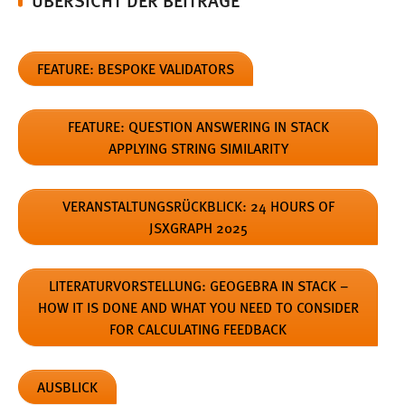
1 Jahr
FEATURE: BESPOKE VALIDATORS
Performance
Name:
FEATURE: QUESTION ANSWERING IN STACK
staticfilecache
APPLYING STRING SIMILARITY
Zweck:
Für performante Seitenauslieferung wird in diesem Cookie
gespeichert, ob man eingeloggt ist.
VERANSTALTUNGSRÜCKBLICK: 24 HOURS OF
JSXGRAPH 2025
Login
LITERATURVORSTELLUNG: GEOGEBRA IN STACK –
Name:
HOW IT IS DONE AND WHAT YOU NEED TO CONSIDER
fe_user, be_user, be_lastLoginProvider
FOR CALCULATING FEEDBACK
Zweck:
Dieser Cookie ist notwendig um sich an der Website
einloggen zu können.
AUSBLICK