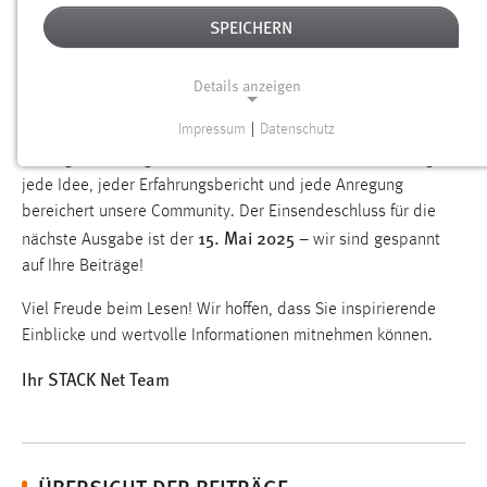
Beiträgen und ihrer Unterstützung diese Ausgabe möglich
SPEICHERN
gemacht haben! Ihr Einsatz macht den STACK-Newsletter zu
einer lebendigen Plattform für Austausch und gemeinsames
Details anzeigen
Lernen.
Impressum
|
Datenschutz
Wenn Sie Lust haben, sich weiterhin oder erstmals mit einem
NOTWENDIGE COOKIES
Beitrag einzubringen, freuen wir uns über Ihre Einsendungen –
Notwendige Cookies ermöglichen grundlegende
jede Idee, jeder Erfahrungsbericht und jede Anregung
Funktionen und sind für die einwandfreie Funktion der
bereichert unsere Community. Der Einsendeschluss für die
15. Mai 2025
Website erforderlich.
nächste Ausgabe ist der
– wir sind gespannt
auf Ihre Beiträge!
Einverständnis
Viel Freude beim Lesen! Wir hoffen, dass Sie inspirierende
Name:
Einblicke und wertvolle Informationen mitnehmen können.
cookie_consent
Ihr STACK Net Team
Zweck:
Dieser Cookie speichert die ausgewählten Einverständnis-
Optionen des Benutzers
ÜBERSICHT DER BEITRÄGE
Cookie Laufzeit: