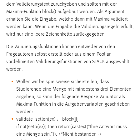
dem Validierungstext zurückgeben und sollten mit der
bzw. deren ArcGIS-Produkte;
Maxima-Funktion block() aufgebaut werden. Als Argument
erhalten Sie die Eingabe, welche dann mit Maxima validiert
Es gelten die Datenschutzbestimmungen dieser
werden kann. Wenn die Eingabe die Validierungsregeln erfüllt,
Dienste:
wird nur eine leere Zeichenkette zurückgegeben.
Kartenkacheln „Karte“ von OpenStreetMap:
Die Validierungsfunktionen können entweder von den
https://osmfoundation.org/wiki/Privacy_Policy
Frageautoren selbst erstellt oder aus einem Pool an
Kartenkacheln „Satellit“ von ESRI/ArcGIS:
vordefinierten Validierungsfunktionen von STACK ausgewählt
https://trust.arcgis.com/de/privacy/privacy-tab-
werden.
intro.htm
Wollen wir beispielsweise sicherstellen, dass
Kartenmaterial
Studierende eine Menge mit mindestens drei Elementen
angeben, so kann der folgende Bespoke Validator als
Name:
Maxima-Funktion in die Aufgabenvariablen geschrieben
stack_map
werden:
Anbieter:
validate_setlen(ex) := block([l],
OpenStreet Map & ESRI Maps
if not(setp(ex)) then return(castext("Ihre Antwort muss
eine Menge sein.")), /*Nicht bestanden ->
Zweck: