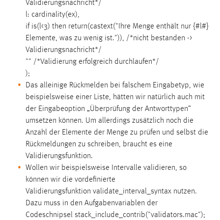
Darstellung der Kacheln für die Karte
Validierungsnachricht*/
l: cardinality(ex),
Cookie Laufzeit:
if is(l<3) then return(castext("Ihre Menge enthält nur {#l#}
3 Monate
Elemente, was zu wenig ist.")), /*nicht bestanden ->
Validierungsnachricht*/
"" /*Validierung erfolgreich durchlaufen*/
);
Das alleinige Rückmelden bei falschem Eingabetyp, wie
beispielsweise einer Liste, hätten wir natürlich auch mit
der Eingabeoption „Überprüfung der Antworttypen”
umsetzen können. Um allerdings zusätzlich noch die
Anzahl der Elemente der Menge zu prüfen und selbst die
Rückmeldungen zu schreiben, braucht es eine
Validierungsfunktion.
Wollen wir beispielsweise Intervalle validieren, so
können wir die vordefinierte
Validierungsfunktion validate_interval_syntax nutzen.
Dazu muss in den Aufgabenvariablen der
Codeschnipsel stack_include_contrib("validators.mac");