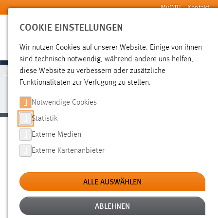
Zum Hauptinhalt springen
MyOTH
Kontakt
COOKIE EINSTELLUNGEN
SUCHE
Wir nutzen Cookies auf unserer Website. Einige von ihnen
sind technisch notwendig, während andere uns helfen,
diese Website zu verbessern oder zusätzliche
Funktionalitäten zur Verfügung zu stellen.
STACK NEWSLETTER 7 (03/25)
Notwendige Cookies
Statistik
Externe Medien
Liebe STACK-Community und STACK-Interessierte
,
Externe Kartenanbieter
das Sommersemester steht bevor, und die zunehmende
Sonneneinstrahlung kündigt den bevorstehenden Frühling an.
ALLE AUSWÄHLEN
Dank Ihres Engagements freuen wir uns, Ihnen die siebte
Ausgabe unseres STACK-Newsletters präsentieren zu dürfen.
ABLEHNEN
Ein riesiges Dankeschön an alle, die mit ihren engagierten