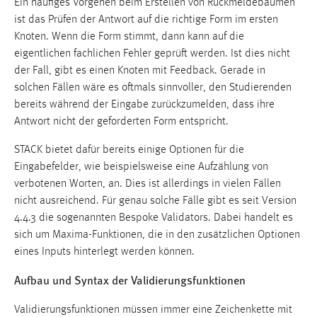
Ein häufiges Vorgehen beim Erstellen von Rückmeldebäumen
ist das Prüfen der Antwort auf die richtige Form im ersten
EXTERNE MEDIEN
Knoten. Wenn die Form stimmt, dann kann auf die
eigentlichen fachlichen Fehler geprüft werden. Ist dies nicht
Um Inhalte von Videoplattformen und Social Media
der Fall, gibt es einen Knoten mit Feedback. Gerade in
Plattformen anzeigen zu können, werden von diesen
solchen Fällen wäre es oftmals sinnvoller, den Studierenden
externen Medien Cookies gesetzt.
bereits während der Eingabe zurückzumelden, dass ihre
YouTube
Antwort nicht der geforderten Form entspricht.
STACK bietet dafür bereits einige Optionen für die
Vimeo
Eingabefelder, wie beispielsweise eine Aufzählung von
verbotenen Worten, an. Dies ist allerdings in vielen Fällen
nicht ausreichend. Für genau solche Fälle gibt es seit Version
4.4.3 die sogenannten Bespoke Validators. Dabei handelt es
EXTERNE KARTENANBIETER
sich um Maxima-Funktionen, die in den zusätzlichen Optionen
Um Karten anzeigen zu können müssen die Kacheln
eines Inputs hinterlegt werden können.
von externen Dienstleistern geladen werden. Es
Aufbau und Syntax der Validierungsfunktionen
werden hier Daten von externern Anbietern geladen.
OpenStreetMap Foundation
Diese Anbieter sind:
und
Validierungsfunktionen müssen immer eine Zeichenkette mit
Environmental Systems Research Institute (Esri)