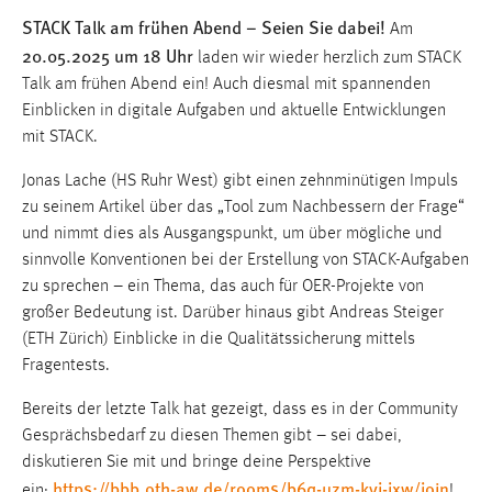
STACK Talk am frühen Abend – Seien Sie dabei!
Am
20.05.2025 um 18 Uhr
laden wir wieder herzlich zum STACK
Talk am frühen Abend ein! Auch diesmal mit spannenden
Einblicken in digitale Aufgaben und aktuelle Entwicklungen
mit STACK.
Jonas Lache (HS Ruhr West) gibt einen zehnminütigen Impuls
zu seinem Artikel über das „Tool zum Nachbessern der Frage“
und nimmt dies als Ausgangspunkt, um über mögliche und
sinnvolle Konventionen bei der Erstellung von STACK-Aufgaben
zu sprechen – ein Thema, das auch für OER-Projekte von
großer Bedeutung ist. Darüber hinaus gibt Andreas Steiger
(ETH Zürich) Einblicke in die Qualitätssicherung mittels
Fragentests.
Bereits der letzte Talk hat gezeigt, dass es in der Community
Gesprächsbedarf zu diesen Themen gibt – sei dabei,
diskutieren Sie mit und bringe deine Perspektive
https://bbb.oth-aw.de/rooms/b6q-uzm-kyj-jxw/join
ein:
!