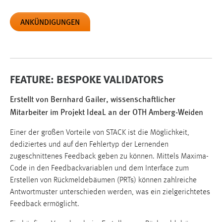
Cookie Laufzeit:
24 Stunden
ANKÜNDIGUNGEN
STATISTIK
Statistik Cookies erfassen Informationen anonym.
FEATURE: BESPOKE VALIDATORS
Diese Informationen helfen uns zu verstehen, wie
unsere Besucher unsere Website nutzen.
Erstellt von Bernhard Gailer, wissenschaftlicher
Mitarbeiter im Projekt IdeaL an der OTH Amberg-Weiden
Matomo
Einer der großen Vorteile von STACK ist die Möglichkeit,
Name:
dediziertes und auf den Fehlertyp der Lernenden
_pk_ref, _pk_cvar, _pk_id, _pk_ses
zugeschnittenes Feedback geben zu können. Mittels Maxima-
Zweck:
Code in den Feedbackvariablen und dem Interface zum
Zugriffsstatistik
Erstellen von Rückmeldebäumen (PRTs) können zahlreiche
Antwortmuster unterschieden werden, was ein zielgerichtetes
Cookie Laufzeit:
Feedback ermöglicht.
Max. 13 Monate