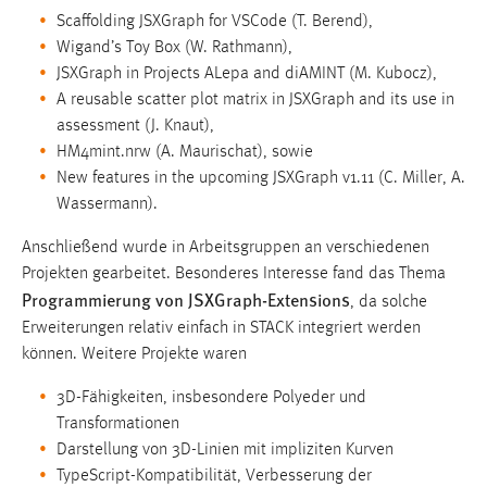
Scaffolding JSXGraph for VSCode (T. Berend),
Wigand’s Toy Box (W. Rathmann),
JSXGraph in Projects ALepa and diAMINT (M. Kubocz),
A reusable scatter plot matrix in JSXGraph and its use in
assessment (J. Knaut),
HM4mint.nrw (A. Maurischat), sowie
New features in the upcoming JSXGraph v1.11 (C. Miller, A.
Wassermann).
Anschließend wurde in Arbeitsgruppen an verschiedenen
Projekten gearbeitet. Besonderes Interesse fand das Thema
Programmierung von JSXGraph-Extensions
, da solche
Erweiterungen relativ einfach in STACK integriert werden
können. Weitere Projekte waren
3D-Fähigkeiten, insbesondere Polyeder und
Transformationen
Darstellung von 3D-Linien mit impliziten Kurven
TypeScript-Kompatibilität, Verbesserung der