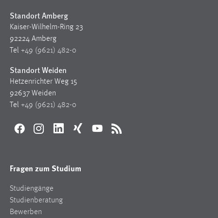
1 Jahr
Standort Amberg
Kaiser-Wilhelm-Ring 23
Performance
92224 Amberg
Tel
+49 (9621) 482-0
Name:
staticfilecache
Standort Weiden
Hetzenrichter Weg 15
Zweck:
92637 Weiden
Für performante Seitenauslieferung wird in diesem Cookie
Tel
+49 (9621) 482-0
gespeichert, ob man eingeloggt ist.
Login
Facebook
Instagram
LinkedIn
Xing
YouTube
RSS
Name:
fe_user, be_user, be_lastLoginProvider
Fragen zum Studium
Zweck:
Studiengänge
Dieser Cookie ist notwendig um sich an der Website
Studienberatung
einloggen zu können.
Bewerben