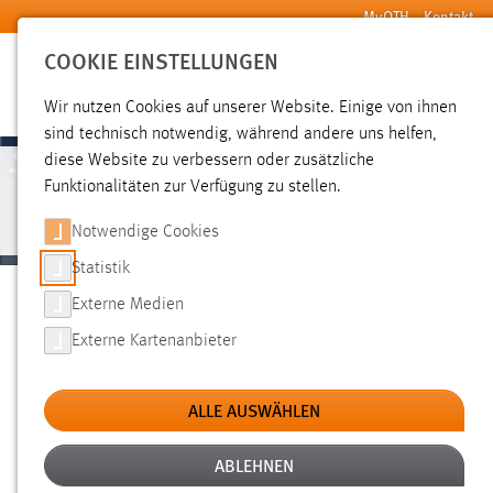
Zum Hauptinhalt springen
MyOTH
Kontakt
COOKIE EINSTELLUNGEN
SUCHE
Wir nutzen Cookies auf unserer Website. Einige von ihnen
sind technisch notwendig, während andere uns helfen,
diese Website zu verbessern oder zusätzliche
Funktionalitäten zur Verfügung zu stellen.
ACCOUNT
Notwendige Cookies
Statistik
BENUTZERANMELDUNG
Externe Medien
Externe Kartenanbieter
Bitte geben Sie Ihren Benutzernamen und Ihr Passwort ein, um
sich an der Website anzumelden.
ALLE AUSWÄHLEN
E-Mail Adresse
ABLEHNEN