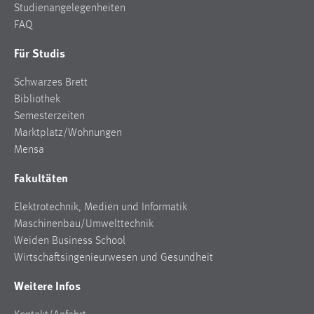
Cookie Laufzeit:
Studienangelegenheiten
24 Stunden
FAQ
Für Studis
STATISTIK
Schwarzes Brett
Statistik Cookies erfassen Informationen anonym.
Bibliothek
Diese Informationen helfen uns zu verstehen, wie
Semesterzeiten
unsere Besucher unsere Website nutzen.
Marktplatz/Wohnungen
Mensa
Matomo
Fakultäten
Name:
Elektrotechnik, Medien und Informatik
_pk_ref, _pk_cvar, _pk_id, _pk_ses
Maschinenbau/Umwelttechnik
Zweck:
Weiden Business School
Zugriffsstatistik
Wirtschaftsingenieurwesen und Gesundheit
Cookie Laufzeit:
Weitere Infos
Max. 13 Monate