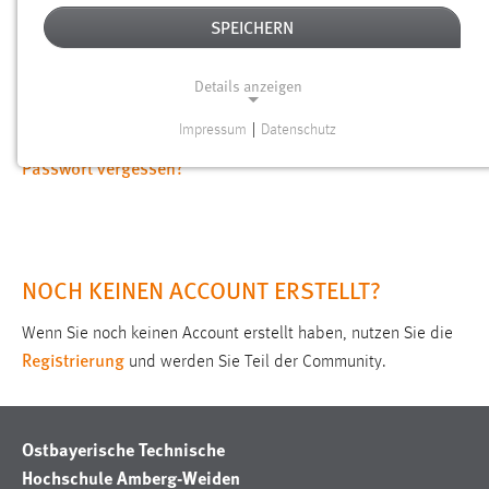
SPEICHERN
Passwort
Details anzeigen
Angemeldet bleiben
Impressum
|
Datenschutz
NOTWENDIGE COOKIES
Passwort vergessen?
Notwendige Cookies ermöglichen grundlegende
Funktionen und sind für die einwandfreie Funktion der
Website erforderlich.
NOCH KEINEN ACCOUNT ERSTELLT?
Einverständnis
Name:
Wenn Sie noch keinen Account erstellt haben, nutzen Sie die
Registrierung
cookie_consent
und werden Sie Teil der Community.
Zweck:
Dieser Cookie speichert die ausgewählten Einverständnis-
Optionen des Benutzers
Ostbayerische Technische
Hochschule Amberg-Weiden
Cookie Laufzeit: