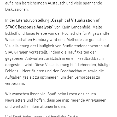
Cookie Laufzeit:
auf einen bereichernden Austausch und viele spannende
24 Stunden
Diskussionen.
Graphical Visualization of
In der Literaturvorstellung „
STACK Response Analysis
STATISTIK
“ von Karin Landenfeld, Malte
Eckhoff und Jonas Priebe von der Hochschule für Angewandte
Statistik Cookies erfassen Informationen anonym.
Wissenschaften Hamburg wird eine Methode zur grafischen
Diese Informationen helfen uns zu verstehen, wie
Visualisierung der Häufigkeit von Studierendenantworten auf
unsere Besucher unsere Website nutzen.
STACK-Fragen vorgestellt, indem die Häufigkeiten der
gegebenen Antworten zusätzlich in einem Feedbackbaum
Matomo
dargestellt wird. Diese Visualisierung hilft Lehrenden, häufige
Fehler zu identifizieren und den Feedbackbaum sowie die
Name:
_pk_ref, _pk_cvar, _pk_id, _pk_ses
Aufgaben gezielt zu optimieren, um den Lernprozess zu
verbessern.
Zweck:
Zugriffsstatistik
Wir wünschen Ihnen viel Spaß beim Lesen des neuen
Newsletters und hoffen, dass Sie inspirierende Anregungen
Cookie Laufzeit:
und wertvolle Informationen finden.
Max. 13 Monate