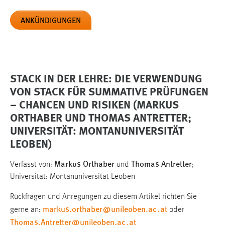
Darstellung der Kacheln für die Karte
ANKÜNDIGUNGEN
Cookie Laufzeit:
3 Monate
STACK IN DER LEHRE: DIE VERWENDUNG
VON STACK FÜR SUMMATIVE PRÜFUNGEN
– CHANCEN UND RISIKEN (MARKUS
ORTHABER UND THOMAS ANTRETTER;
UNIVERSITÄT: MONTANUNIVERSITÄT
LEOBEN)
Markus Orthaber
Thomas Antretter
Verfasst von:
und
;
Universität: Montanuniversität Leoben
Rückfragen und Anregungen zu diesem Artikel richten Sie
markus.orthaber
@
unileoben.ac
.
at
gerne an:
oder
Thomas.Antretter
@
unileoben.ac
.
at