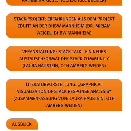
bzw. deren ArcGIS-Produkte;
STACK-PROJEKT: ERFAHRUNGEN AUS DEM PROJEKT
Es gelten die Datenschutzbestimmungen dieser
EDUFIT AN DER DHBW MANNHEIM (DR. MIRIAM
Dienste:
WEIGEL, DHBW MANNHEIM)
Kartenkacheln „Karte“ von OpenStreetMap:
https://osmfoundation.org/wiki/Privacy_Policy
VERANSTALTUNG: STACK TALK - EIN NEUES
Kartenkacheln „Satellit“ von ESRI/ArcGIS:
AUSTAUSCHFORMAT DER STACK-COMMUNITY
https://trust.arcgis.com/de/privacy/privacy-tab-
(LAURA HAUSTEIN, OTH AMBERG-WEIDEN)
intro.htm
Kartenmaterial
LITERATURVORSTELLUNG: „GRAPHICAL
VISUALIZATION OF STACK RESPONSE ANALYSIS“
Name:
(ZUSAMMENFASSUNG VON: LAURA HAUSTEIN, OTH
stack_map
AMBERG-WEIDEN)
Anbieter:
OpenStreet Map & ESRI Maps
AUSBLICK
Zweck: