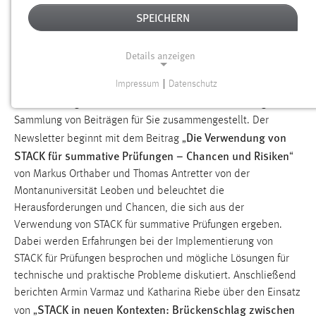
zu einer wertvollen Plattform für Austausch und gemeinsames
SPEICHERN
Lernen. Wenn Sie Interesse haben, auch in Zukunft oder
weiterhin einen Beitrag zu leisten, freuen wir uns über Ihre
Details anzeigen
Einsendungen - jede Idee und jeder Erfahrungsbericht ist eine
Bereicherung für die gesamte Community.
Impressum
|
Datenschutz
NOTWENDIGE COOKIES
In dieser Ausgabe haben wir wieder eine abwechslungsreiche
Notwendige Cookies ermöglichen grundlegende
Sammlung von Beiträgen für Sie zusammengestellt. Der
Die Verwendung von
Funktionen und sind für die einwandfreie Funktion der
Newsletter beginnt mit dem Beitrag „
Website erforderlich.
STACK für summative Prüfungen – Chancen und Risiken
“
von Markus Orthaber und Thomas Antretter von der
Einverständnis
Montanuniversität Leoben und beleuchtet die
Herausforderungen und Chancen, die sich aus der
Name:
Verwendung von STACK für summative Prüfungen ergeben.
cookie_consent
Dabei werden Erfahrungen bei der Implementierung von
Zweck:
STACK für Prüfungen besprochen und mögliche Lösungen für
Dieser Cookie speichert die ausgewählten Einverständnis-
technische und praktische Probleme diskutiert. Anschließend
Optionen des Benutzers
berichten Armin Varmaz und Katharina Riebe über den Einsatz
STACK in neuen Kontexten: Brückenschlag zwischen
von „
Cookie Laufzeit: