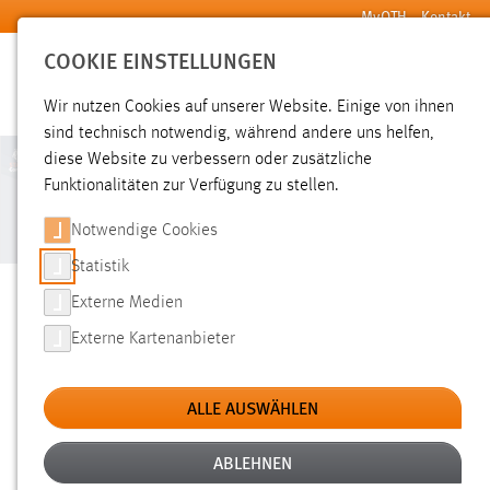
Zum Hauptinhalt springen
MyOTH
Kontakt
COOKIE EINSTELLUNGEN
SUCHE
Wir nutzen Cookies auf unserer Website. Einige von ihnen
sind technisch notwendig, während andere uns helfen,
diese Website zu verbessern oder zusätzliche
STACK NEWSLETTER 5
Funktionalitäten zur Verfügung zu stellen.
(09/24)
Notwendige Cookies
Statistik
Externe Medien
Liebe STACK-Community und STACK-Interessierte
,
Externe Kartenanbieter
wir freuen uns, Sie zur fünften Ausgabe unseres Newsletters
begrüßen zu dürfen!
ALLE AUSWÄHLEN
Ein herzliches Dankeschön an alle, die durch ihre engagierten
Beiträge und ihre Unterstützung auch diese Ausgabe möglich
ABLEHNEN
gemacht haben. Ihr Engagement macht den STACK-Newsletter