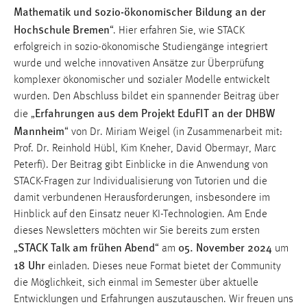
Mathematik und sozio-ökonomischer Bildung an der
1 Jahr
Hochschule Bremen
“. Hier erfahren Sie, wie STACK
erfolgreich in sozio-ökonomische Studiengänge integriert
Performance
wurde und welche innovativen Ansätze zur Überprüfung
Name:
komplexer ökonomischer und sozialer Modelle entwickelt
staticfilecache
wurden. Den Abschluss bildet ein spannender Beitrag über
Erfahrungen aus dem Projekt EduFIT an der DHBW
die „
Zweck:
Mannheim
“ von Dr. Miriam Weigel (in Zusammenarbeit mit:
Für performante Seitenauslieferung wird in diesem Cookie
gespeichert, ob man eingeloggt ist.
Prof. Dr. Reinhold Hübl, Kim Kneher, David Obermayr, Marc
Peterfi). Der Beitrag gibt Einblicke in die Anwendung von
STACK-Fragen zur Individualisierung von Tutorien und die
Login
damit verbundenen Herausforderungen, insbesondere im
Hinblick auf den Einsatz neuer KI-Technologien. Am Ende
Name:
fe_user, be_user, be_lastLoginProvider
dieses Newsletters möchten wir Sie bereits zum ersten
STACK Talk am frühen Abend
05. November 2024
„
“ am
um
Zweck:
18 Uhr
einladen. Dieses neue Format bietet der Community
Dieser Cookie ist notwendig um sich an der Website
die Möglichkeit, sich einmal im Semester über aktuelle
einloggen zu können.
Entwicklungen und Erfahrungen auszutauschen. Wir freuen uns