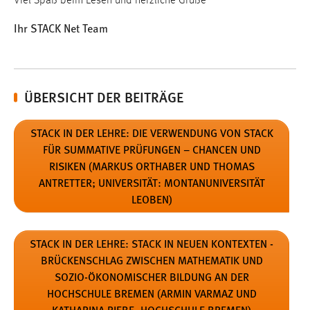
Viel Spaß beim Lesen und herzliche Grüße
Ihr STACK Net Team
EXTERNE MEDIEN
Um Inhalte von Videoplattformen und Social Media
Plattformen anzeigen zu können, werden von diesen
externen Medien Cookies gesetzt.
ÜBERSICHT DER BEITRÄGE
YouTube
STACK IN DER LEHRE: DIE VERWENDUNG VON STACK
FÜR SUMMATIVE PRÜFUNGEN – CHANCEN UND
Vimeo
RISIKEN (MARKUS ORTHABER UND THOMAS
ANTRETTER; UNIVERSITÄT: MONTANUNIVERSITÄT
LEOBEN)
EXTERNE KARTENANBIETER
STACK IN DER LEHRE: STACK IN NEUEN KONTEXTEN -
Um Karten anzeigen zu können müssen die Kacheln
BRÜCKENSCHLAG ZWISCHEN MATHEMATIK UND
von externen Dienstleistern geladen werden. Es
SOZIO-ÖKONOMISCHER BILDUNG AN DER
werden hier Daten von externern Anbietern geladen.
OpenStreetMap Foundation
HOCHSCHULE BREMEN (ARMIN VARMAZ UND
Diese Anbieter sind:
und
Environmental Systems Research Institute (Esri)
KATHARINA RIEBE, HOCHSCHULE BREMEN)